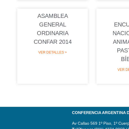
ASAMBLEA
GENERAL
ENC
ORDINARIA
NACI
CONFAR 2014
ANIM
PAS
VER DETALLES >
BÍ
VER D
CONFERENCIA ARGENTINA D
Av Callao 569 1º Piso, 1º Cuer