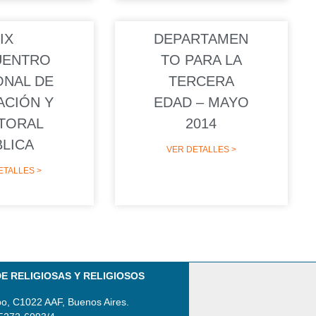
IX
DEPARTAMEN
UENTRO
TO PARA LA
ONAL DE
TERCERA
ACIÓN Y
EDAD – MAYO
TORAL
2014
BLICA
VER DETALLES >
ETALLES >
E RELIGIOSAS Y RELIGIOSOS
po, C1022 AAF, Buenos Aires.