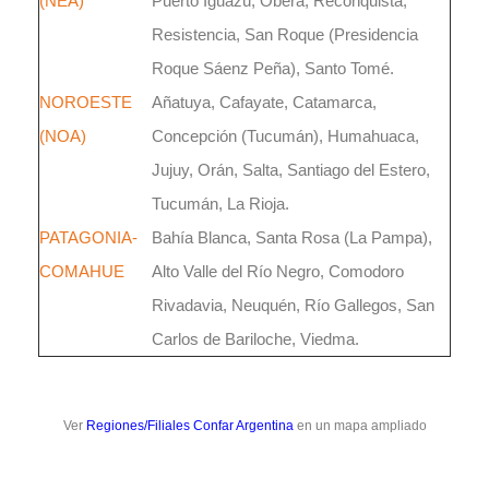
(NEA)
Puerto Iguazú, Oberá, Reconquista,
Resistencia, San Roque (Presidencia
Roque Sáenz Peña), Santo Tomé.
NOROESTE
Añatuya, Cafayate, Catamarca,
(NOA)
Concepción (Tucumán), Humahuaca,
Jujuy, Orán, Salta, Santiago del Estero,
Tucumán, La Rioja.
PATAGONIA-
Bahía Blanca, Santa Rosa (La Pampa),
COMAHUE
Alto Valle del Río Negro, Comodoro
Rivadavia, Neuquén, Río Gallegos, San
Carlos de Bariloche, Viedma.
_
Ver
Regiones/Filiales Confar Argentina
en un mapa ampliado