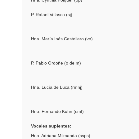
Hna. Cynthia Folquer (op)
P. Rafael Velasco (sj)
Hna. María Inés Castellaro (vn)
P. Pablo Ordoñe (o de m)
Hna. Lucía de Luca (rmnj)
Hno. Fernando Kuhn (cmf)
Vocales suplentes:
Hna. Adriana Milmanda (ssps)