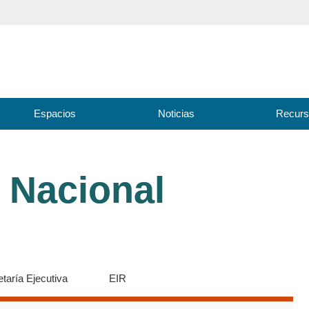
Espacios
Noticias
Recur
a Nacional
taría Ejecutiva
EIR