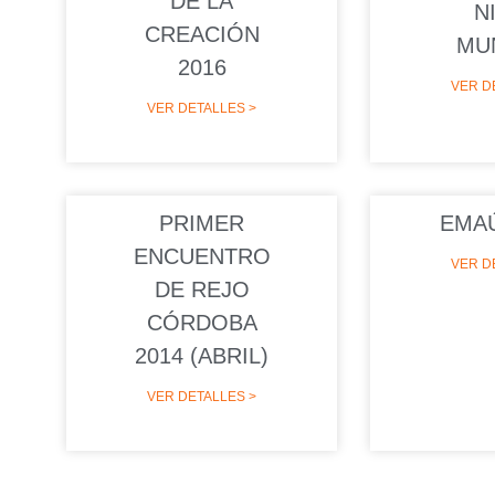
DE LA
N
CREACIÓN
MU
2016
VER D
VER DETALLES >
PRIMER
EMAÚ
ENCUENTRO
VER D
DE REJO
CÓRDOBA
2014 (ABRIL)
VER DETALLES >