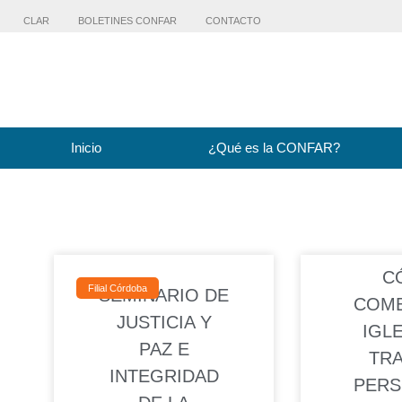
CLAR
BOLETINES CONFAR
CONTACTO
Inicio
¿Qué es la CONFAR?
C
Filial Córdoba
SEMINARIO DE
COMB
JUSTICIA Y
IGLE
PAZ E
TRA
INTEGRIDAD
PERS