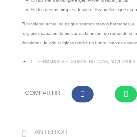
En los hermanos que eligen volver a rezar juntos.
En los gestos simples donde el Evangelio sigue circu
El problema actual no es que seamos menos hermanos; el ve
religiosos capaces de buscar en la noche, de reírse de sí
despiertos, la vida religiosa tendrá un futuro lleno de esper
HERMANOS RELIGIOSOS
,
NOTICIAS
,
NOVEDADES
COMPARTIR:
ANTERIOR