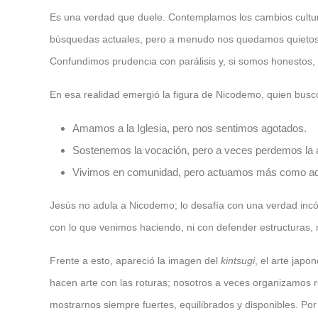
Es una verdad que duele. Contemplamos los cambios cultural
búsquedas actuales, pero a menudo nos quedamos quietos
Confundimos prudencia con parálisis y, si somos honestos, 
En esa realidad emergió la figura de Nicodemo, quien busc
Amamos a la Iglesia, pero nos sentimos agotados.
Sostenemos la vocación, pero a veces perdemos la a
Vivimos en comunidad, pero actuamos más como ad
Jesús no adula a Nicodemo; lo desafía con una verdad in
con lo que venimos haciendo, ni con defender estructuras, n
Frente a esto, apareció la imagen del
kintsugi
, el arte japo
hacen arte con las roturas; nosotros a veces organizamos 
mostrarnos siempre fuertes, equilibrados y disponibles. Por