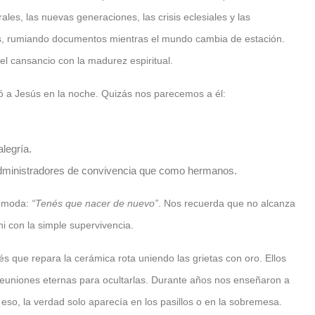
es, las nuevas generaciones, las crisis eclesiales y las
, rumiando documentos mientras el mundo cambia de estación.
el cansancio con la madurez espiritual.
ó a Jesús en la noche. Quizás nos parecemos a él:
legría.
ministradores de convivencia que como hermanos.
cómoda:
“Tenés que nacer de nuevo”
. Nos recuerda que no alcanza
i con la simple supervivencia.
nés que repara la cerámica rota uniendo las grietas con oro. Ellos
reuniones eternas para ocultarlas. Durante años nos enseñaron a
 eso, la verdad solo aparecía en los pasillos o en la sobremesa.