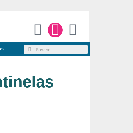
sos
tinelas