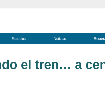
Espacios
Noticias
Recur
do el tren… a cen