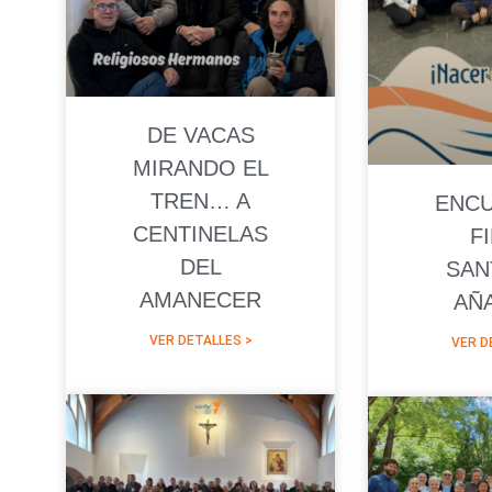
DE VACAS
MIRANDO EL
TREN… A
ENC
CENTINELAS
F
DEL
SAN
AMANECER
AÑ
VER DETALLES >
VER D