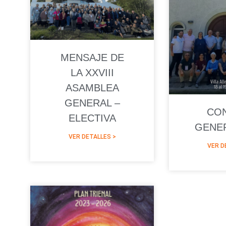
MENSAJE DE
LA XXVIII
ASAMBLEA
GENERAL –
CO
ELECTIVA
GENER
VER DETALLES >
VER D